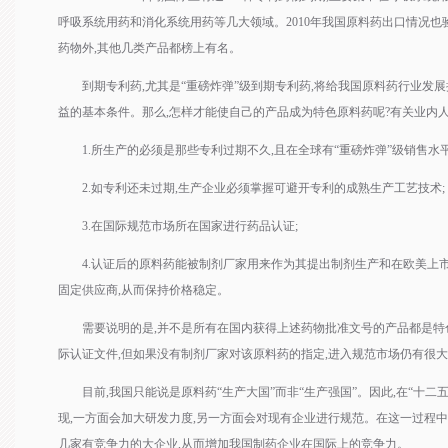
呼吸系统用药和消化系统用药等几大领域。2010年我国原料药出口情况也
药物外,其他几类产品都榜上有名。
到期专利药,尤其是“重磅炸弹”级到期专利药,将给我国原料药行业发展
益的基本条件。那么,怎样才能使自己的产品成为特色原料药呢?有关业内人
1.所生产的必须是那些专利过期不久,且在全球有“重磅炸弹”级销售水平
2.如专利还未过期,生产企业必须掌握可避开专利的成熟生产工艺技术;
3.在国际规范市场所在国家进行药品认证;
4.认证后的原料药能被制剂厂家用来作为其提出制剂生产和在欧美上市
固定供应商,从而保持价格稳定。
需要说明的是,并不是所有在国内获得上述药物批准文号的产品都是特色
际认证文件,但如果没有制剂厂家对该原料药的指定,进入规范市场仍有很
目前,我国只能说是原料药“生产大国”而非“生产强国”。因此,在“十二
现,一方面会加大研发力度,另一方面会对现有企业进行规范。在这一过程中
几家有竞争力的大企业,从而增加我国制药企业在国际上的竞争力。