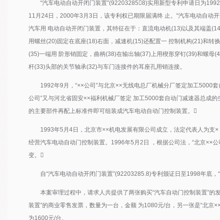
“汽车电动自动开闭门装置”(922032858)实用新型专利申请日为1992
11月24日，2000年3月3日，该专利权已期限届满终 止。“汽车电动自动开闭
汽车用 电动自动开闭门装置，其特征在于：直流电动机(13)以及其端盖(14)与
用螺丝(20)固定在底座(18)右面，减速机(15)还配置一 控制机构(21)和转换
(35)一端用 阶形销固定，曲柄(38)在输出轴(37)上用楔形穿钉(39)和螺母(4
杆(33)头部的关节轴承(32)与车门连接件的耳座孔用销连接。
1992年9月，“××公司”与北京××无线电总厂机械分厂签定加工5000套自
公司”又与河北省固安××福利机械厂签定 加工5000套自动门减速器总成的
的主要部件再配上标准件即可组装成汽车电动自动门控制装置。
1993年5月4日，北京市××机电发展有限公司成立，法定代表人为支×
经营汽车电动自动门控制装置。1996年5月2日 ，根据公司法，“北京×
变。
自“汽车电动自动开闭门装置”(92203285.8)专利颁证日至1998年底，
本案审理过程中，请求人共提供了两张购买“汽车自动门控制装置”的发票，一
装置”的商业零售发票，数量为一台，金额 为1080元/台，另一张是“北京
为1600元/台。