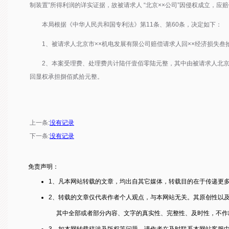
制装置”所得利润的详实证据，故被请求人 “北京××公司”因侵权成立，
本局根据《中华人民共和国专利法》第11条、第60条，决定如下：
1、被请求人北京市××机电发展有限公司赔偿请求人回××经济损失叁
2、本案受理费、处理费共计陆仟壹佰零陆元整，其中由被请求人北京市
回显权承担捌佰贰拾元整。
上一条:
没有记录
下一条:
没有记录
免责声明：
1、凡本网站转载的文章，均出自其它媒体，转载目的在于传递更
2、转载的文章仅代表作者个人观点，与本网站无关。其原创性以
其中全部或者部分内容、文字的真实性、完整性、及时性，不作