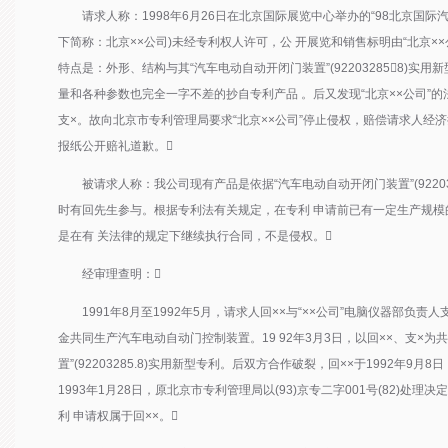
请求人称：1998年6月26日在北京国际展览中心举办的“98北京国际汽车
下简称：北京××公司)未经专利权人许可，公 开展览和销售标明由“北京×
特点是：外形、结构与其“汽车电动自动开闭门装置”(922032858)实
量和各种参数也完全一字不差的抄自专利产品 。后又发现“北京××公司”的
支×。故向北京市专利管理局要求“北京××公司”停止侵权，赔偿请求人经
报纸公开赔礼道歉。
被请求人称：我公司现有产品是依据“汽车电动自动开闭门装置”(92203
时有回先生参与。根据专利法有关规定，在专利 申请前已有一定生产规
是在有 关法律的规定下继续执行合同，不是侵权。
经审理查明：
1991年8月至1992年5月，请求人回××与“××公司”电脑仪器部负责人
金共同生产汽车电动自动门控制装置。19 92年3月3日，以回××、支×
置”(92203285.8)实用新型专利。后双方合作破裂，回××于1992年
1993年1月28日，原北京市专利管理局以(93)京专二字001号(82)处理决定
利 申请权属于回××。