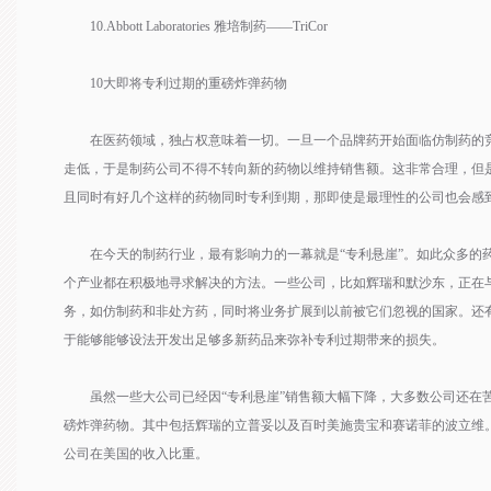
10.Abbott Laboratories 雅培制药——TriCor
10大即将专利过期的重磅炸弹药物
在医药领域，独占权意味着一切。一旦一个品牌药开始面临仿制药的竞
走低，于是制药公司不得不转向新的药物以维持销售额。这非常合理，但
且同时有好几个这样的药物同时专利到期，那即使是最理性的公司也会感
在今天的制药行业，最有影响力的一幕就是“专利悬崖”。如此众多的药
个产业都在积极地寻求解决的方法。一些公司，比如辉瑞和默沙东，正在
务，如仿制药和非处方药，同时将业务扩展到以前被它们忽视的国家。还
于能够能够设法开发出足够多新药品来弥补专利过期带来的损失。
虽然一些大公司已经因“专利悬崖”销售额大幅下降，大多数公司还在苦
磅炸弹药物。其中包括辉瑞的立普妥以及百时美施贵宝和赛诺菲的波立维
公司在美国的收入比重。